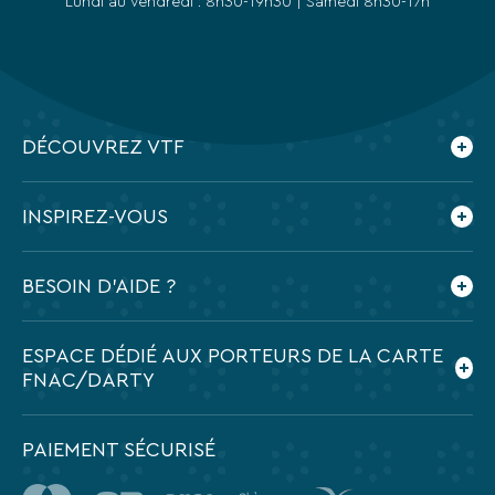
Lundi au vendredi : 8h30-19h30 | Samedi 8h30-17h
DÉCOUVREZ VTF
Qui sommes-nous ?
INSPIREZ-VOUS
Nos engagements
Espace presse
Le blog VTF
BESOIN D'AIDE ?
Feuilletez nos brochures
Application mobile VTF
Préparer mes vacances
ESPACE DÉDIÉ AUX PORTEURS DE LA CARTE
Contactez-nous
FNAC/DARTY
Foire aux questions
PAIEMENT SÉCURISÉ