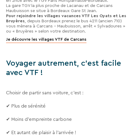
RECHERCHER
en 2h08 avec le TGV Paris Montparnasse-Bordeaux.
En
La gare TGV la plus proche de Lacanau et de Carcans
renseignant
Maubuisson se situe à Bordeaux Gare St Jean.
Une destination, un hôtel...
votre
Pour rejoindre les villages vacances VTF Les Oyats et Les
adresse
Bruyères
, depuis Bordeaux prenez le bus 4211 (ancien 710)
vous mènera à Carcans – Maubuisson, arrêt « Sylvadoures »
email
ou « Bruyères » selon votre destination.
vous
acceptez
Je découvre les villages VTF de Carcans
de
recevoir
la
Voyager autrement, c'est facile
newsletter
de
avec VTF !
VTF.
Vous
pouvez
Choisir de partir sans voiture, c’est :
vous
désinscrire
à
✔ Plus de sérénité
tout
moment
✔ Moins d’empreinte carbone
à
l’aide
✔ Et autant de plaisir à l’arrivée !