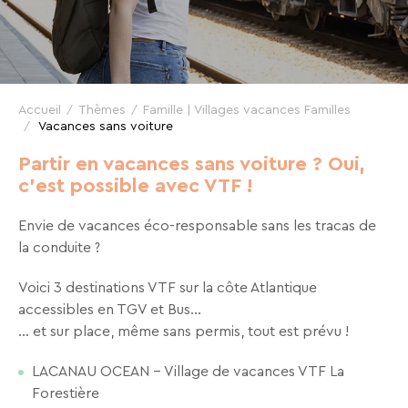
VTF,
des
offres
exclusives
et
Accueil
Thèmes
Famille | Villages vacances Familles
Vacances sans voiture
des
bons
Partir en vacances sans voiture ? Oui,
plans
c'est possible avec VTF !
pour
Envie de vacances éco-responsable sans les tracas de
vos
la conduite ?
vacances
!
Voici 3 destinations VTF sur la côte Atlantique
accessibles en TGV et Bus...
Il
... et sur place, même sans permis, tout est prévu !
suffit
d’un
LACANAU OCEAN – Village de vacances VTF La
clic
Forestière
!