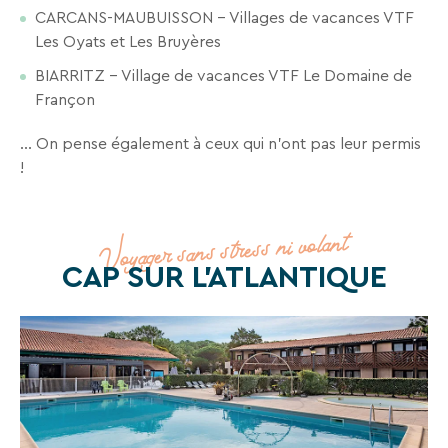
CARCANS-MAUBUISSON – Villages de vacances VTF
Recevez
Les Oyats et Les Bruyères
tous
les
BIARRITZ – Village de vacances VTF Le Domaine de
15
Françon
jours
,
directement
… On pense également à ceux qui n’ont pas leur permis
dans
!
votre
boîte
Voyager sans stress ni volant
mail,
toutes
CAP SUR L'ATLANTIQUE
les
nouveautés,
bons
plans,
promos,
idées
de