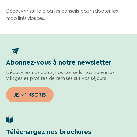
des
liens
Découvrir sur le blog les conseils pour adopter les
de
mobilités douces
.
désinscription
ou
en
écrivant
à
contact-
RGPD@vtf-
Abonnez-vous à notre newsletter
vacances.com.
Plus
Découvrez nos actus, nos conseils, nos nouveaux
d’info
villages et profitez de remises sur vos séjours !
sur
notre
politique
JE M'INSCRIS
de
confidentialité
sur
la
page
mentions
Téléchargez nos brochures
légales