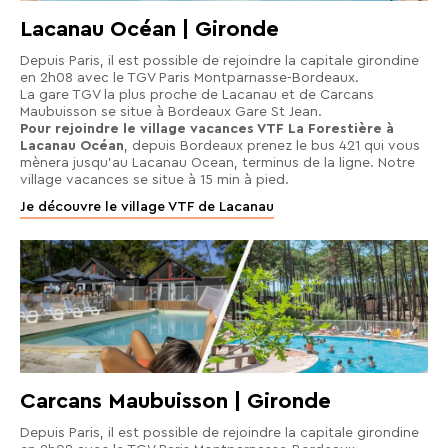
séjours
Lacanau Océan | Gironde
ou
conseils
Depuis Paris, il est possible de rejoindre la capitale girondine
pratiques
en 2h08 avec le TGV Paris Montparnasse-Bordeaux.
La gare TGV la plus proche de Lacanau et de Carcans
pour
Maubuisson se situe à Bordeaux Gare St Jean.
bien
Pour rejoindre le village vacances VTF La Forestière à
Lacanau Océan
, depuis Bordeaux prenez le bus 421 qui vous
préparer
mènera jusqu’au Lacanau Ocean, terminus de la ligne. Notre
vos
village vacances se situe à 15 min à pied.
prochaines
Je découvre le village VTF de Lacanau
vacances.
Votre
adresse
mail
Carcans Maubuisson | Gironde
Depuis Paris, il est possible de rejoindre la capitale girondine