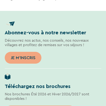
des
liens
de
désinscription
ou
en
écrivant
Abonnez-vous à notre newsletter
à
contact-
Découvrez nos actus, nos conseils, nos nouveaux
RGPD@vtf-
villages et profitez de remises sur vos séjours !
vacances.com.
Plus
JE M'INSCRIS
d’info
sur
notre
politique
de
confidentialité
Téléchargez nos brochures
sur
la
Nos brochures Été 2026 et Hiver 2026/2027 sont
page
disponibles !
mentions
légales