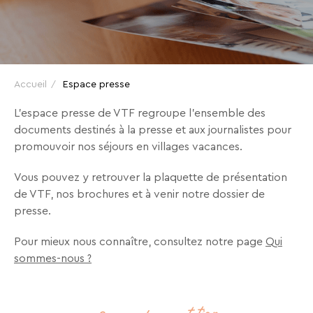
VTF,
des
offres
exclusives
et
Accueil
Espace presse
des
L’espace presse de VTF regroupe l’ensemble des
bons
documents destinés à la presse et aux journalistes pour
plans
promouvoir nos séjours en villages vacances.
pour
vos
Vous pouvez y retrouver la plaquette de présentation
vacances
de VTF, nos brochures et à venir notre dossier de
!
presse.
Pour mieux nous connaître, consultez notre page
Qui
Il
sommes-nous ?
suffit
d’un
clic
!