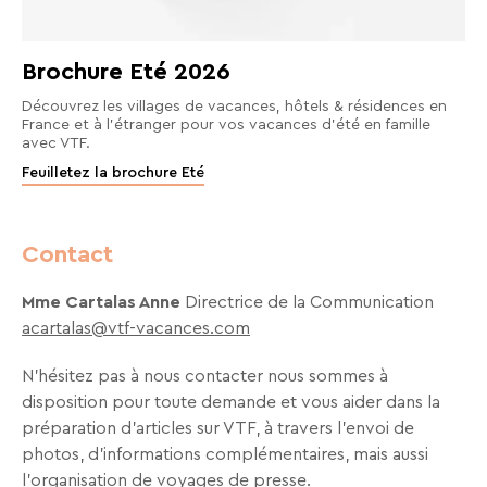
En
Une destination, un hôtel...
renseignant
votre
Brochure Eté 2026
adresse
email
Découvrez les villages de vacances, hôtels & résidences en
vous
France et à l'étranger pour vos vacances d'été en famille
acceptez
avec VTF.
de
Feuilletez la brochure Eté
recevoir
la
newsletter
Contact
de
VTF.
Vous
Mme Cartalas Anne
Directrice de la Communication
pouvez
acartalas@vtf-vacances.com
vous
désinscrire
N'hésitez pas à nous contacter nous sommes à
à
disposition pour toute demande et vous aider dans la
tout
moment
préparation d’articles sur VTF, à travers l’envoi de
à
photos, d’informations complémentaires, mais aussi
l’aide
l’organisation de voyages de presse.