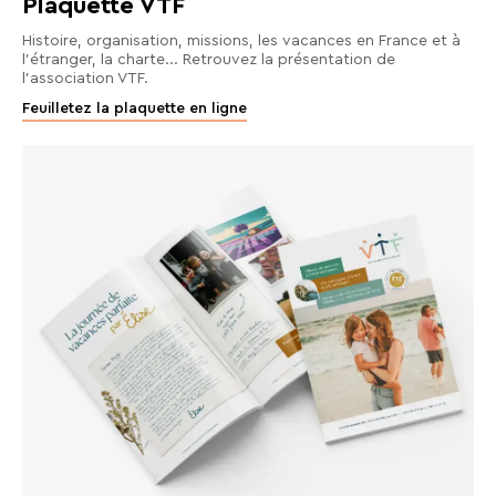
Plaquette VTF
séjours
ou
Histoire, organisation, missions, les vacances en France et à
l'étranger, la charte... Retrouvez la présentation de
conseils
l'association VTF.
pratiques
Feuilletez la plaquette en ligne
pour
bien
préparer
vos
prochaines
vacances.
Votre
adresse
mail
RECHERCHER