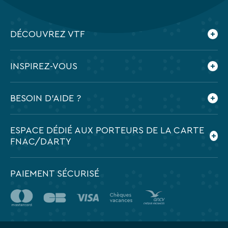
DÉCOUVREZ VTF
Qui sommes-nous ?
INSPIREZ-VOUS
Nos engagements
Espace presse
Le blog VTF
BESOIN D'AIDE ?
Feuilletez nos brochures
Application mobile VTF
Préparer mes vacances
ESPACE DÉDIÉ AUX PORTEURS DE LA CARTE
Contactez-nous
FNAC/DARTY
Foire aux questions
PAIEMENT SÉCURISÉ