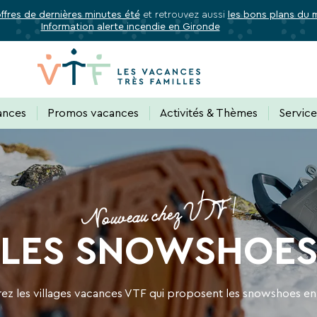
offres de dernières minutes été
et retrouvez aussi
les bons plans du
Information alerte incendie en Gironde
✕
Fermer
Abonnez-vous à notre newslette
ances
Promos vacances
Activités & Thèmes
Servic
 de tous les avantages VTF, des offres excl
Nouveau chez VTF !
rectement dans votre boîte mail, toutes les nouveautés, bons p
LES SNOWSHOE
acances.
z les villages vacances VTF qui proposent les snowshoes en