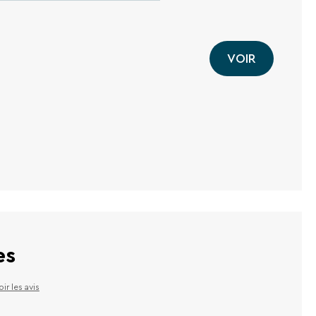
VOIR
es
oir les avis