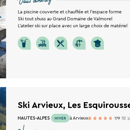
Vous aimerez
La piscine couverte et chauffée et l'espace forme
Ski tout shuss au Grand Domaine de Valmorel
L'atelier ski sur place avec un large choix de matériel
RECHERCHER
Ski Arvieux, Les Esquirouss
HAUTES-ALPES
à Arvieux
HIVER
179
V
Une destination, un hôtel...