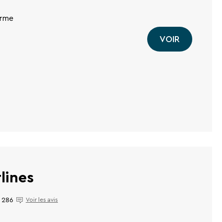
orme
VOIR
lines
286
Voir les avis