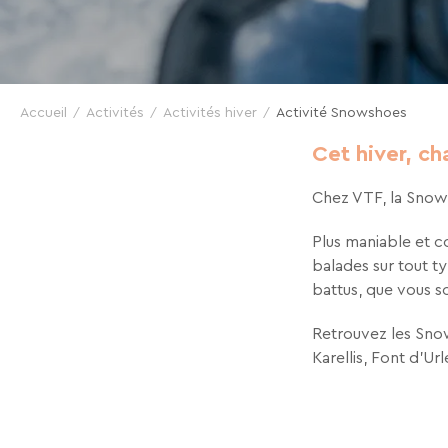
En renseignant votre adresse email vous accep
Accueil
Activités
pouvez vous désinscrire à tout moment à l’aide
Activités hiver
Activité Snowshoes
à contact-RGPD@vtf-vacances.com. Plus d’info s
Cet hiver, c
page mentions légales de notre site web.
Chez VTF, la Snows
Plus maniable et c
balades sur tout t
battus, que vous s
Retrouvez les Snow
Karellis, Font d’Ur