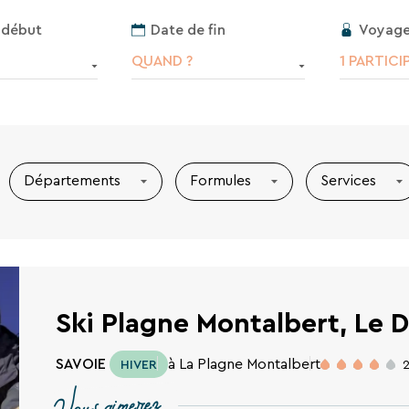
Voyage
 début
Date de fin
1 PARTICI
QUAND ?
Départements
Formules
Services
Ski Plagne Montalbert, Le 
SAVOIE
à La Plagne Montalbert
HIVER
Vous aimerez