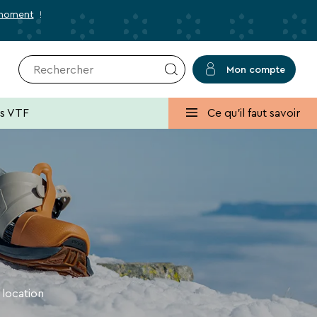
 moment
!
Mon compte
r
✕
Fermer
es VTF
Ce qu'il faut savoir
usives et des bons plans pour vos
lans, promos, idées de séjours ou conseils
S
 location