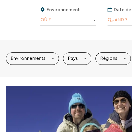
Environnement
Date de
OÙ ?
QUAND ?
Environnements
Pays
Régions