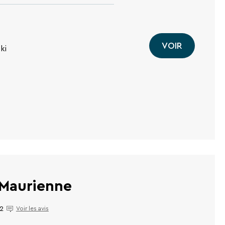
VOIR
ki
e Maurienne
2
Voir les avis