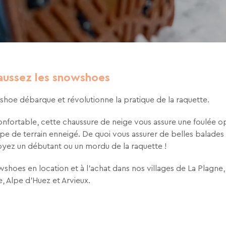
tez de recevoir la newsletter de VTF. Vous
 des liens de désinscription ou en écrivant
ur notre politique de confidentialité sur la
haussez les snowshoes
hoe débarque et révolutionne la pratique de la raquette.
onfortable, cette chaussure de neige vous assure une foulée o
ype de terrain enneigé. De quoi vous assurer de belles balades 
oyez un débutant ou un mordu de la raquette !
shoes en location et à l’achat dans nos villages de La Plagne
le, Alpe d'Huez et Arvieux.