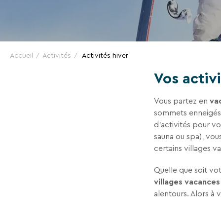
:
SKI,
En renseignant votre adresse email vous accep
Accueil
Activités
pouvez vous désinscrire à tout moment à l’aide
Activités hiver
à contact-RGPD@vtf-vacances.com. Plus d’info s
RAQUETTES,
Vos activi
page mentions légales de notre site web.
DÉTENTE
Vous partez en
va
sommets enneigés 
d’activités pour v
sauna ou spa), vou
certains villages 
Quelle que soit vot
villages vacances
alentours. Alors à 