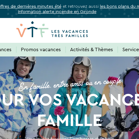
offres de dernières minutes été
et retrouvez aussi
les bons plans du
Information alerte incendie en Gironde
✕
Fermer
Abonnez-vous à notre newslette
ances
Promos vacances
Activités & Thèmes
Servic
 de tous les avantages VTF, des offres excl
En famille, entre amis ou en couple
OUR VOS VACANCE
rectement dans votre boîte mail, toutes les nouveautés, bons p
acances.
FAMILLE
Vous aurez toujours l’embarras du choix