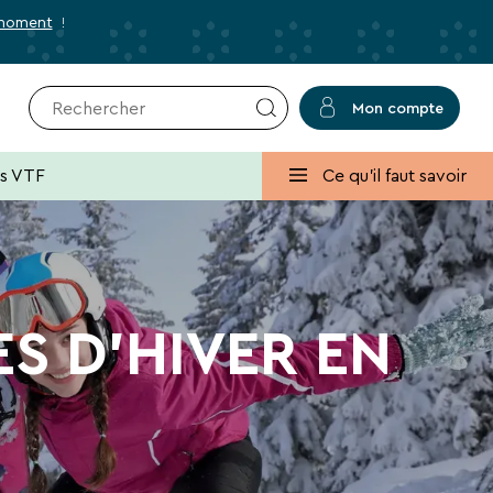
 moment
!
Mon compte
r
✕
Fermer
es VTF
Ce qu'il faut savoir
usives et des bons plans pour vos
S D’HIVER EN
lans, promos, idées de séjours ou conseils