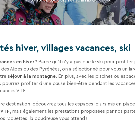
tez de recevoir la newsletter de VTF. Vous
 des liens de désinscription ou en écrivant
ur notre politique de confidentialité sur la
tés hiver, villages vacances, ski
cances en hiver
? Parce qu’il n’y a pas que le ski pour profite
des Alpes ou des Pyrénées, on a sélectionné pour vous un la
otre
séjour à la montagne
. En plus, avec les piscines ou esp
s pourrez profiter d'une pause bien-être pendant les vacances
vacances VTF.
re destination, découvrez tous les espaces loisirs mis en place
 VTF
, mais également les prestations proposées par nos parte
vos raquettes, la poudreuse vous attend !