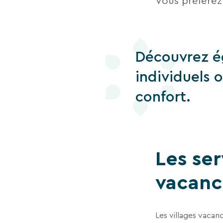
Vous préférez 
Découvrez ég
individuels 
confort.
Les ser
vacance
Les villages vacan