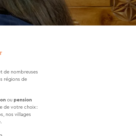
r
e et de nombreuses
es régions de
ion
ou
pension
e de votre choix :
s, nos villages
é.