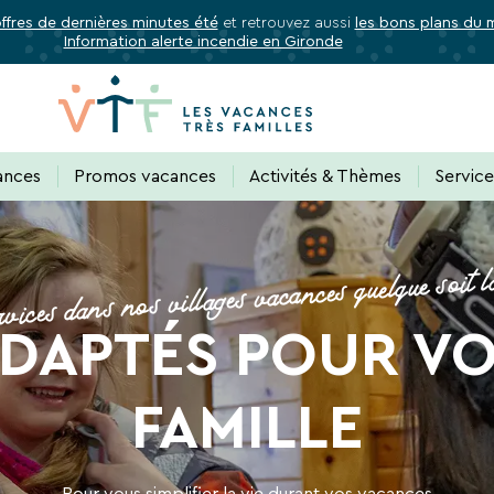
offres de dernières minutes été
et retrouvez aussi
les bons plans du
Information alerte incendie en Gironde
✕
Fermer
Abonnez-vous à notre newslette
ances
Promos vacances
Activités & Thèmes
Servic
vices dans nos villages vacances quelque soit l
 de tous les avantages VTF, des offres excl
ADAPTÉS POUR V
rectement dans votre boîte mail, toutes les nouveautés, bons p
acances.
FAMILLE
Pour vous simplifier la vie durant vos vacances