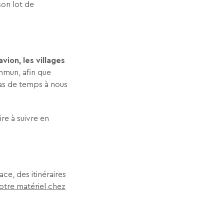
son lot de
vion, les villages
mmun, afin que
pas de temps à nous
ire à suivre en
ce, des itinéraires
otre matériel chez