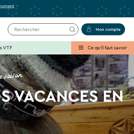
 moment
!
Mon compte
r
✕
Fermer
es VTF
Ce qu'il faut savoir
a saison
usives et des bons plans pour vos
OS VACANCES EN
lans, promos, idées de séjours ou conseils