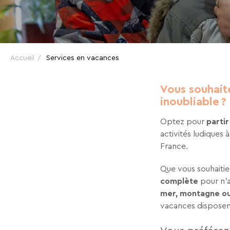
VOS
VACANCES
En renseignant votre adresse email vous accep
Accueil
Services en vacances
pouvez vous désinscrire à tout moment à l’aide
à contact-RGPD@vtf-vacances.com. Plus d’info s
EN
page mentions légales de notre site web.
Vous souhait
inoubliable ?
FAMILLE
Optez pour
parti
activités ludiques
France.
Que vous souhaiti
complète
pour n’a
mer, montagne o
vacances disposent