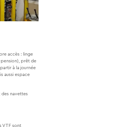
bre accès : linge
-pension), prêt de
partir à la journée
is aussi espace
t des navettes
rs VTF sont