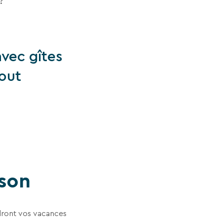
 ?
vec gîtes
tout
ison
ndront vos vacances