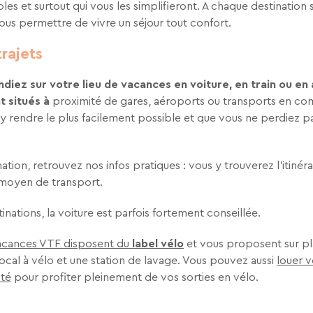
es et surtout qui vous les simplifieront. A chaque destination 
ous permettre de vivre un séjour tout confort.
trajets
iez sur votre lieu de vacances en voiture, en train ou en a
t situés à
proximité de gares, aéroports ou transports en co
 y rendre le plus facilement possible et que vous ne perdiez 
tion, retrouvez nos infos pratiques : vous y trouverez l’itinéra
 moyen de transport.
inations, la voiture est parfois fortement conseillée.
vacances VTF disposent du
label vélo
et vous proposent sur pla
 local à vélo et une station de lavage. Vous pouvez aussi
louer v
ité
pour profiter pleinement de vos sorties en vélo.