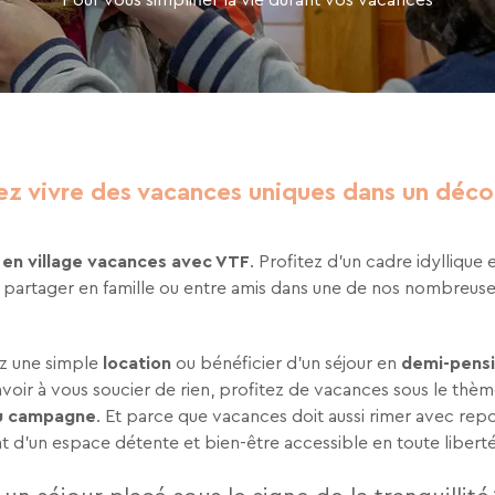
tez de recevoir la newsletter de VTF. Vous
 des liens de désinscription ou en écrivant
ur notre politique de confidentialité sur la
ez vivre des vacances uniques dans un déco
r en village vacances avec VTF
. Profitez d’un cadre idylliqu
 à partager en famille ou entre amis dans une de nos nombreus
ez une simple
location
ou bénéficier d’un séjour en
demi-pens
voir à vous soucier de rien, profitez de vacances sous le thèm
u campagne
. Et parce que vacances doit aussi rimer avec repo
 d’un espace détente et bien-être accessible en toute libert