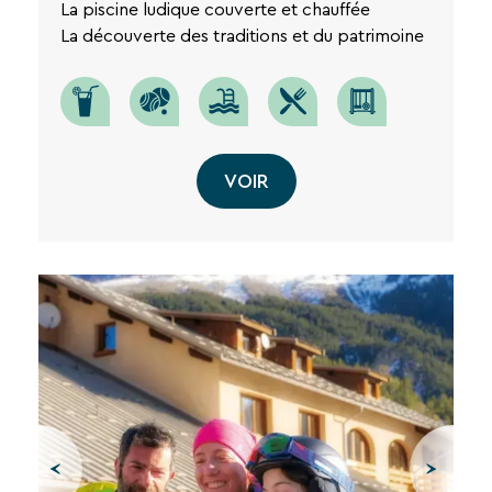
La piscine ludique couverte et chauffée
de
La découverte des traditions et du patrimoine
notre
site
web.
VOIR