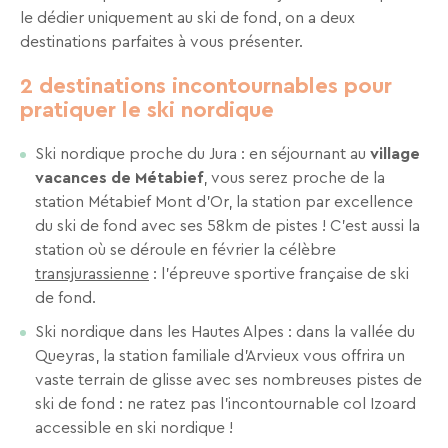
le dédier uniquement au ski de fond, on a deux
Recevez
destinations parfaites à vous présenter.
tous
les
2 destinations incontournables pour
15
pratiquer le ski nordique
jours
,
directement
Ski nordique proche du Jura : en séjournant au
village
dans
vacances de Métabief
, vous serez proche de la
votre
station Métabief Mont d’Or, la station par excellence
boîte
du ski de fond avec ses 58km de pistes ! C'est aussi la
mail,
station où se déroule en février la célèbre
toutes
transjurassienne
: l'épreuve sportive française de ski
les
de fond.
nouveautés,
Ski nordique dans les Hautes Alpes : dans la vallée du
bons
Queyras, la station familiale d’Arvieux vous offrira un
plans,
vaste terrain de glisse avec ses nombreuses pistes de
promos,
ski de fond : ne ratez pas l’incontournable col Izoard
idées
accessible en ski nordique !
de