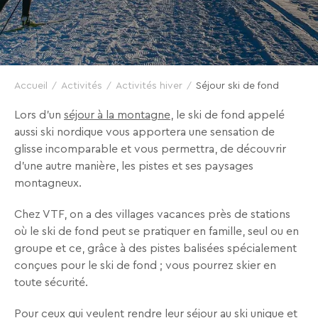
VTF,
des
offres
exclusives
et
Accueil
Activités
Activités hiver
Séjour ski de fond
des
Lors d’un
séjour à la montagne
, le ski de fond appelé
bons
aussi ski nordique vous apportera une sensation de
plans
glisse incomparable et vous permettra, de découvrir
pour
d’une autre manière, les pistes et ses paysages
vos
montagneux.
vacances
!
Chez VTF, on a des villages vacances près de stations
où le ski de fond peut se pratiquer en famille, seul ou en
groupe et ce, grâce à des pistes balisées spécialement
Il
conçues pour le ski de fond ; vous pourrez skier en
suffit
toute sécurité.
d’un
clic
Pour ceux qui veulent rendre leur séjour au ski unique et
!