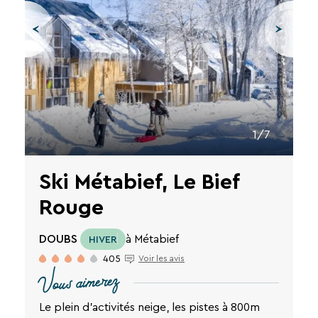
des
liens
de
désinscription
ou
en
écrivant
à
contact-
RGPD@vtf-
1/7
vacances.com.
Plus
d’info
Ski Métabief, Le Bief
sur
Rouge
notre
RECHERCHER
politique
de
DOUBS
à Métabief
HIVER
Une destination, un hôtel...
confidentialité
sur
405
Voir les avis
la
Vous aimerez
page
mentions
Le plein d'activités neige, les pistes à 800m
légales