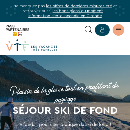
Ne manquez pas
les offres de dernières minutes été
et
✕
retrouvez aussi
les bons plans du moment
!
mer
Information alerte incendie en Gironde
Abonnez-
vous
à
notre
newsletter
VACANCES
Abonnez-
SKI
vous
Plaisir de la glisse tout en profitant du
DE
pour
être
FOND
paysage
informé·e
de
SÉJOUR SKI DE FOND
tous
les
A fond... pour une pratique du ski de fond !
avantages