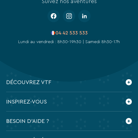
Suivez nos aventures
04 42 533 533
Lundi au vendredi : 8h30-19h30 | Samedi 8h30-17h
DÉCOUVREZ VTF
Qui sommes-nous ?
INSPIREZ-VOUS
Nos engagements
Espace presse
Le blog VTF
BESOIN D'AIDE ?
Feuilletez nos brochures
Application mobile VTF
Préparer mes vacances