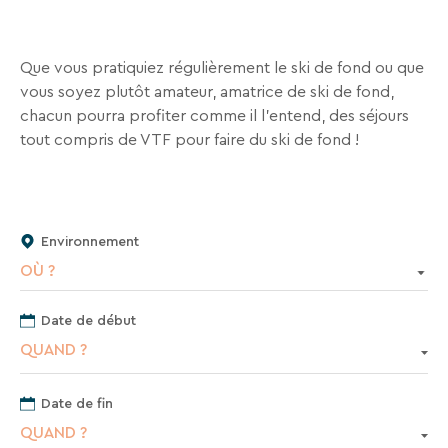
séjours
ou
conseils
Que vous pratiquiez régulièrement le ski de fond ou que
pratiques
vous soyez plutôt amateur, amatrice de ski de fond,
pour
chacun pourra profiter comme il l’entend, des séjours
bien
tout compris de VTF pour faire du ski de fond !
préparer
vos
prochaines
vacances.
Environnement
OÙ ?
Votre
adresse
Date de début
mail
QUAND ?
Date de fin
QUAND ?