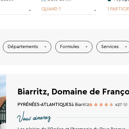
1 PARTICI
QUAND ?
Départements
Formules
Services
Biarritz, Domaine de Franç
PYRÉNÉES-ATLANTIQUES
à Biarritz
427
Vous aimerez