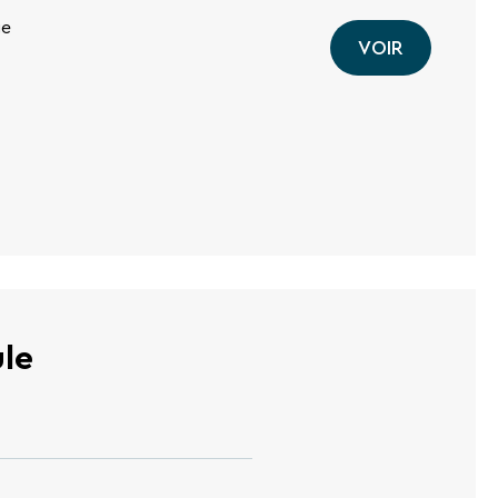
ge
VOIR
ule