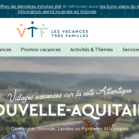
offres de dernières minutes été
et retrouvez aussi
les bons plans du
Information alerte incendie en Gironde
✕
Fermer
Abonnez-vous à notre newslette
ances
Promos vacances
Activités & Thèmes
Servic
 de tous les avantages VTF, des offres excl
Villages vacances sur la côte Atlantique
rectement dans votre boîte mail, toutes les nouveautés, bons p
UVELLE-AQUITAI
acances.
Dordogne, Gironde, Landes ou Pyrénées Atlantiques