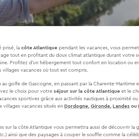
tez de recevoir la newsletter de VTF. Vous
 des liens de désinscription ou en écrivant
ur notre politique de confidentialité sur la
 prisé, la
côte Atlantique
pendant les vacances, vous permett
age tout en profitant du doux climat atlantique durant votre sé
ine. Profitez d'un hébergement tout confort en location ou e
 villages vacances où tout est compris.
n au golfe de Gascogne, en passant par la Charente-Maritime et
vez le choix pour votre
séjour sur la côte Atlantique
et le ch
acances sportives grâce aux activités nautiques à proximité o
 villages vacances situés en
Dordogne
,
Gironde
,
Landes
ou
s sur la côte Atlantique vous permettra aussi de découvrir la
 etc.) ainsi que des paysages à couper le souffle comme la célèb