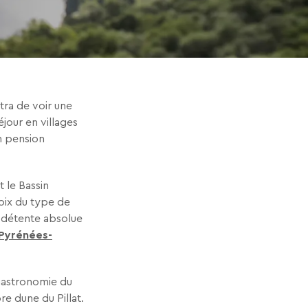
ra de voir une
jour en villages
n pension
 le Bassin
oix du type de
u détente absolue
Pyrénées-
 gastronomie du
re dune du Pillat.