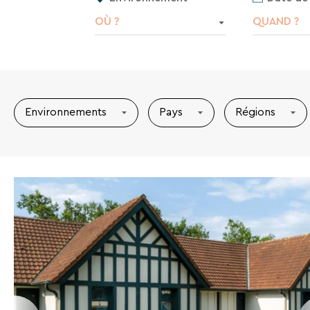
OÙ ?
QUAND ?
Environnements
Pays
Régions