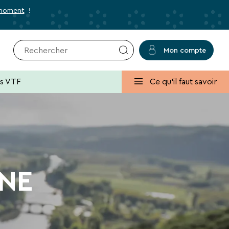
 moment
!
Mon compte
r
✕
Fermer
es VTF
Ce qu'il faut savoir
usives et des bons plans pour vos
lans, promos, idées de séjours ou conseils
NE