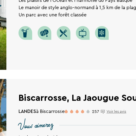
Les plaisirs de l'Océan et l'harmonie du Pays Basque
Le manoir de style anglo-normand à 1,5 km de la pla
Un parc avec une forêt classée
Biscarrosse, La Jaougue So
RECHERCHER
LANDES
à Biscarrosse
257
Voir les avis
Vous aimerez
Une destination, un hôtel...