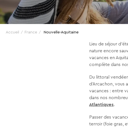
NOUVELLE-
AQUITAINE
En renseignant votre adresse email vous accep
Accueil
France
pouvez vous désinscrire à tout moment à l’aide
Nouvelle-Aquitaine
à contact-RGPD@vtf-vacances.com. Plus d’info s
POUR
page mentions légales de notre site web.
Lieu de séjour d’été
nature encore sauv
TOUTE
vacances en Aquita
complète dans nos
LA
Du littoral vendée
d’Arcachon, vous a
vacances : entre v
FAMILLE
dans nos nombreux
Atlantiques
.
Passer des vacance
terroir (foie gras,